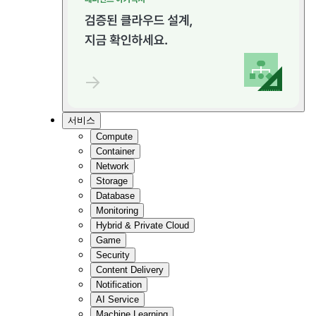
서비스
Compute
Container
Network
Storage
Database
Monitoring
Hybrid & Private Cloud
Game
Security
Content Delivery
Notification
AI Service
Machine Learning