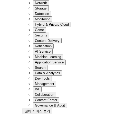
Network
Storage
Database
Monitoring
Hybrid & Private Cloud
Game
Security
Content Delivery
Notification
AI Service
Machine Learning
Application Service
Search
Data & Analytics
Dev Tools
Management
Bill
Collaboration
Contact Center
Governance & Audit
전체 서비스 보기