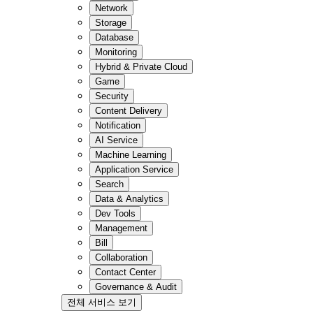
Network
Storage
Database
Monitoring
Hybrid & Private Cloud
Game
Security
Content Delivery
Notification
AI Service
Machine Learning
Application Service
Search
Data & Analytics
Dev Tools
Management
Bill
Collaboration
Contact Center
Governance & Audit
전체 서비스 보기