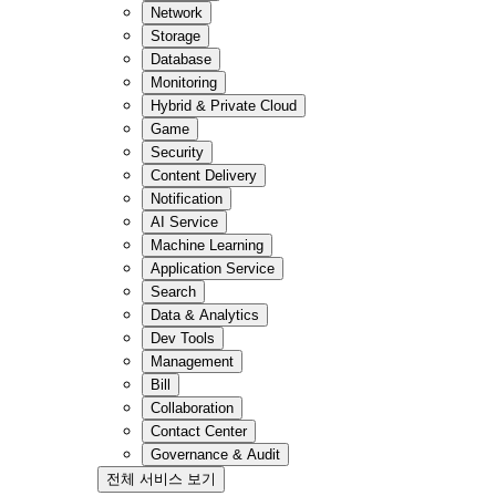
Network
Storage
Database
Monitoring
Hybrid & Private Cloud
Game
Security
Content Delivery
Notification
AI Service
Machine Learning
Application Service
Search
Data & Analytics
Dev Tools
Management
Bill
Collaboration
Contact Center
Governance & Audit
전체 서비스 보기