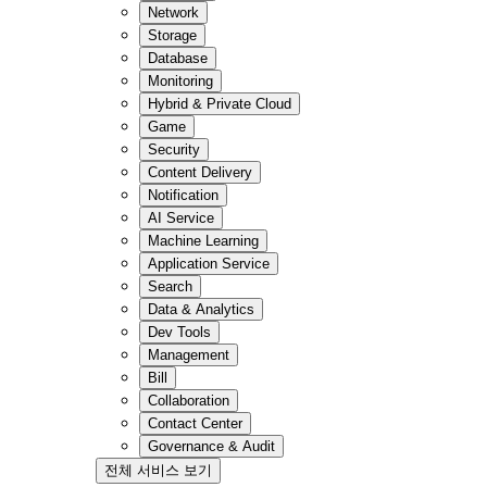
Network
Storage
Database
Monitoring
Hybrid & Private Cloud
Game
Security
Content Delivery
Notification
AI Service
Machine Learning
Application Service
Search
Data & Analytics
Dev Tools
Management
Bill
Collaboration
Contact Center
Governance & Audit
전체 서비스 보기