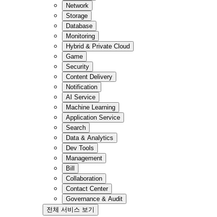
Network
Storage
Database
Monitoring
Hybrid & Private Cloud
Game
Security
Content Delivery
Notification
AI Service
Machine Learning
Application Service
Search
Data & Analytics
Dev Tools
Management
Bill
Collaboration
Contact Center
Governance & Audit
전체 서비스 보기