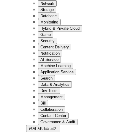
Network
Storage
Database
Monitoring
Hybrid & Private Cloud
Game
Security
Content Delivery
Notification
AI Service
Machine Learning
Application Service
Search
Data & Analytics
Dev Tools
Management
Bill
Collaboration
Contact Center
Governance & Audit
전체 서비스 보기