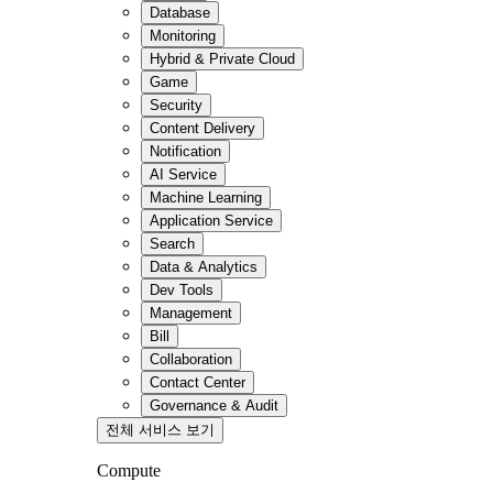
Database
Monitoring
Hybrid & Private Cloud
Game
Security
Content Delivery
Notification
AI Service
Machine Learning
Application Service
Search
Data & Analytics
Dev Tools
Management
Bill
Collaboration
Contact Center
Governance & Audit
전체 서비스 보기
Compute