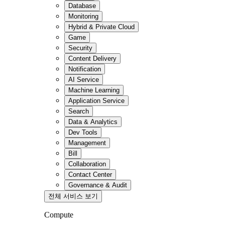
Database
Monitoring
Hybrid & Private Cloud
Game
Security
Content Delivery
Notification
AI Service
Machine Learning
Application Service
Search
Data & Analytics
Dev Tools
Management
Bill
Collaboration
Contact Center
Governance & Audit
전체 서비스 보기
Compute