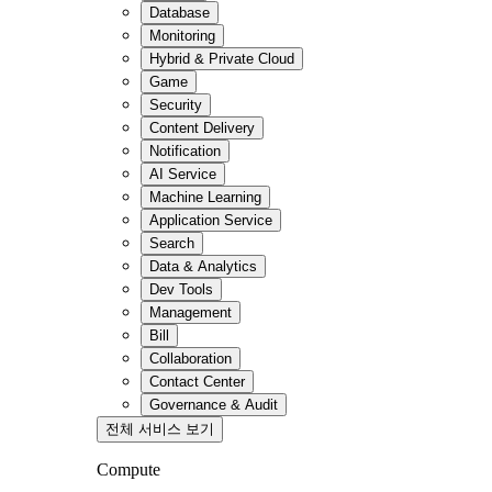
Database
Monitoring
Hybrid & Private Cloud
Game
Security
Content Delivery
Notification
AI Service
Machine Learning
Application Service
Search
Data & Analytics
Dev Tools
Management
Bill
Collaboration
Contact Center
Governance & Audit
전체 서비스 보기
Compute