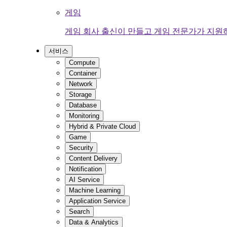
게임
게임 회사 출신이 만들고 게임 전문가가 지원
서비스
Compute
Container
Network
Storage
Database
Monitoring
Hybrid & Private Cloud
Game
Security
Content Delivery
Notification
AI Service
Machine Learning
Application Service
Search
Data & Analytics